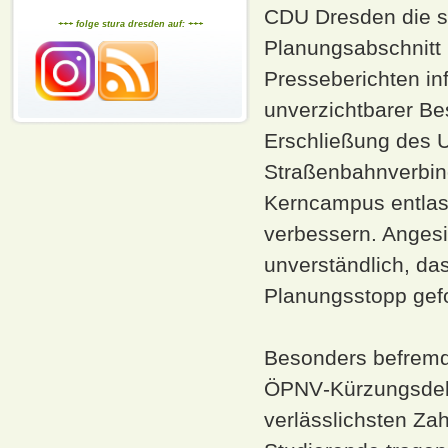
CDU Dresden die se
+++ folge stura dresden auf: +++
Planungsabschnitt 
Presseberichten inf
unverzichtbarer Be
Erschließung des U
Straßenbahnverbind
Kerncampus entlast
verbessern. Angesi
unverständlich, das
Planungsstopp gefo
Besonders befremdl
ÖPNV‑Kürzungsdeba
verlässlichsten Za