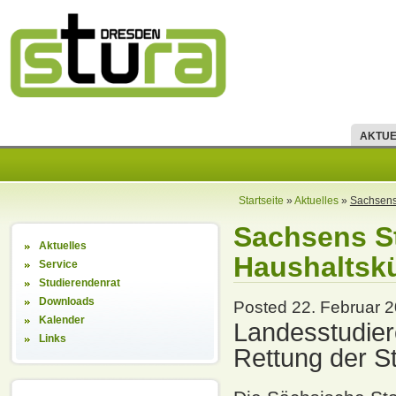
AKTUE
Startseite
»
Aktuelles
»
Sachsens
Sachsens S
Aktuelles
Haushaltsk
Service
Studierendenrat
Downloads
Posted 22. Februar 2
Kalender
Landesstudiere
Links
Rettung der S