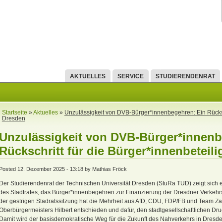
AKTUELLES
SERVICE
STUDIERENDENRAT
Startseite
»
Aktuelles
»
Unzulässigkeit von DVB-Bürger*innenbegehren: Ein Rücksch
Dresden
Unzulässigkeit von DVB-Bürger*innenb
Rückschritt für die Bürger*innenbeteil
Posted 12. Dezember 2025 - 13:18 by Mathias Fröck
Der Studierendenrat der Technischen Universität Dresden (StuRa TUD) zeigt sich 
des Stadtrates, das Bürger*innenbegehren zur Finanzierung der Dresdner Verkehrsb
der gestrigen Stadratssitzung hat die Mehrheit aus AfD, CDU, FDP/FB und Team Za
Oberbürgermeisters Hilbert entschieden und dafür, den stadtgesellschaftlichen Dru
Damit wird der basisdemokratische Weg für die Zukunft des Nahverkehrs in Dresden