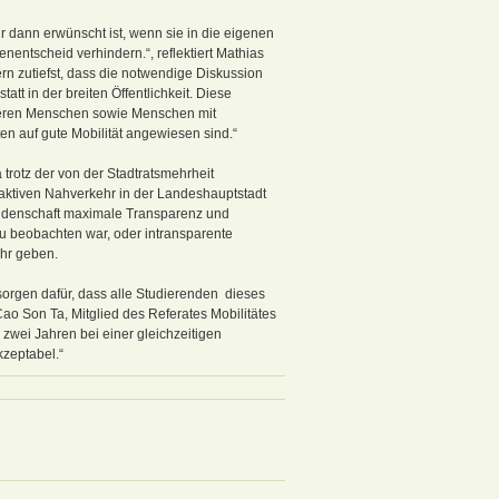
r dann erwünscht ist, wenn sie in die eigenen
nentscheid verhindern.“, reflektiert Mathias
n zutiefst, dass die notwendige Diskussion
att in der breiten Öffentlichkeit. Diese
teren Menschen sowie Menschen mit
n auf gute Mobilität angewiesen sind.“
trotz der von der Stadtratsmehrheit
raktiven Nahverkehr in der Landeshauptstadt
endenschaft maximale Transparenz und
 zu beobachten war, oder intransparente
ehr geben.
 sorgen dafür, dass alle Studierenden dieses
o Cao Son Ta, Mitglied des Referates Mobilitätes
zwei Jahren bei einer gleichzeitigen
zeptabel.“