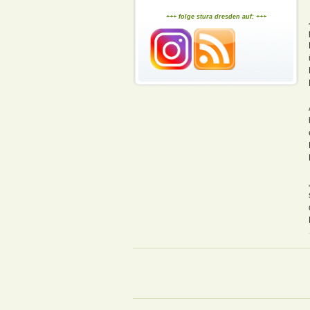
+++ folge stura dresden auf: +++