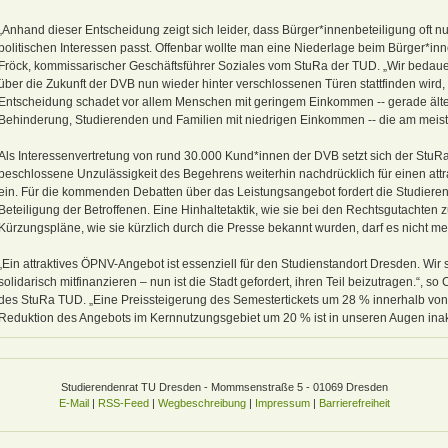
„Anhand dieser Entscheidung zeigt sich leider, dass Bürger*innenbeteiligung oft nu
politischen Interessen passt. Offenbar wollte man eine Niederlage beim Bürger*inne
Fröck, kommissarischer Geschäftsführer Soziales vom StuRa der TUD. „Wir bedauer
über die Zukunft der DVB nun wieder hinter verschlossenen Türen stattfinden wird, st
Entscheidung schadet vor allem Menschen mit geringem Einkommen -- gerade äl
Behinderung, Studierenden und Familien mit niedrigen Einkommen -- die am meiste
Als Interessenvertretung von rund 30.000 Kund*innen der DVB setzt sich der StuRa 
beschlossene Unzulässigkeit des Begehrens weiterhin nachdrücklich für einen att
ein. Für die kommenden Debatten über das Leistungsangebot fordert die Studier
Beteiligung der Betroffenen. Eine Hinhaltetaktik, wie sie bei den Rechtsgutachten
Kürzungspläne, wie sie kürzlich durch die Presse bekannt wurden, darf es nicht m
„Ein attraktives ÖPNV-Angebot ist essenziell für den Studienstandort Dresden. Wir
solidarisch mitfinanzieren – nun ist die Stadt gefordert, ihren Teil beizutragen.“, s
des StuRa TUD. „Eine Preissteigerung des Semestertickets um 28 % innerhalb von 
Reduktion des Angebots im Kernnutzungsgebiet um 20 % ist in unseren Augen inak
Studierendenrat TU Dresden - Mommsenstraße 5 - 01069 Dresden
E-Mail
|
RSS-Feed
|
Wegbeschreibung
|
Impressum
|
Barrierefreiheit