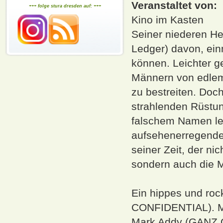
Veranstaltet von:
+++ folge stura dresden auf: +++
Kino im Kasten
Seiner niederen He
Ledger) davon, ein
können. Leichter ge
Männern von edlem
zu bestreiten. Doch
strahlenden Rüstung
falschem Namen leg
aufsehenerregende 
seiner Zeit, der ni
sondern auch die M
Ein hippes und roc
CONFIDENTIAL). M
Mark Addy (GANZ 