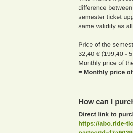
difference between
semester ticket upg
same validity as al
Price of the semes
32,40 € (199,40 - 
Monthly price of th
= Monthly price o
How can I purc
Direct link to pu
https://abo.ride-t
partnerId=f7a90