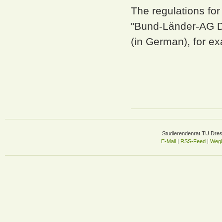
The regulations fo
"Bund-Länder-AG De
(in German), for e
Studierendenrat TU Dre
E-Mail
|
RSS-Feed
|
Wegb