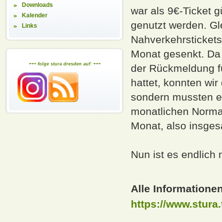
Downloads
war als 9€-Ticket 
Kalender
genutzt werden. Gl
Links
Nahverkehrstickets
Monat gesenkt. Da i
+++ folge stura dresden auf: +++
der Rückmeldung f
hattet, konnten wir
son
dern
mussten ei
monatlichen Normal
Monat
, also
insges
Nun ist es endlich
Alle Informationen
https://www.stura