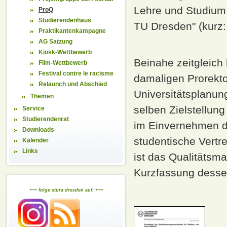
Lehre und Studium 
ProQ
Studierendenhaus
TU Dresden" (kurz:
Praktikantenkampagne
AG Satzung
Kiosk-Wettbewerb
Beinahe zeitgleich 
Film-Wettbewerb
Festival contre le racisme
damaligen Prorektor
Relaunch und Abschied
Universitätsplanun
Themen
selben Zielstellun
Service
Studierendenrat
im Einvernehmen d
Downloads
studentische Vertr
Kalender
Links
ist das Qualitätsm
Kurzfassung dessen 
+++ folge stura dresden auf: +++