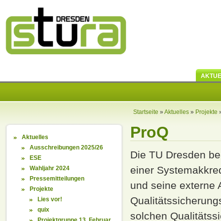
AKTUE
Startseite
»
Aktuelles
»
Projekte
ProQ
Aktuelles
Ausschreibungen 2025/26
Die TU Dresden bea
ESE
einer Systemakkred
Wahljahr 2024
Pressemitteilungen
und seine externe 
Projekte
Qualitätssicherung
Lies vor!
quix
solchen Qualitätss
Projektgruppe 13. Februar