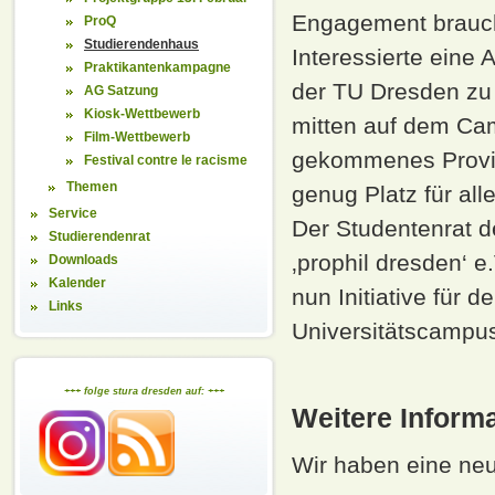
Engagement braucht
ProQ
Studierendenhaus
Interessierte eine A
Praktikantenkampagne
der TU Dresden zu 
AG Satzung
Kiosk-Wettbewerb
mitten auf dem Cam
Film-Wettbewerb
gekommenes Provis
Festival contre le racisme
Themen
genug Platz für al
Service
Der Studentenrat d
Studierendenrat
‚prophil dresden‘ 
Downloads
Kalender
nun Initiative für
Links
Universitätscampu
+++ folge stura dresden auf: +++
Weitere Inform
Wir haben eine neu