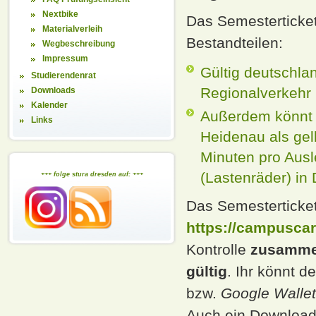
Nextbike
Das Semesterticke
Materialverleih
Bestandteilen:
Wegbeschreibung
Impressum
Gültig deutschla
Studierendenrat
Regionalverkehr 
Downloads
Kalender
Außerdem könnt i
Links
Heidenau als gel
Minuten pro Ausl
(Lastenräder) in
+++ folge stura dresden auf: +++
Das Semesterticket
https://campuscar
Kontrolle
zusamme
gültig
. Ihr könnt 
bzw.
Google Wallet
Auch ein Download 