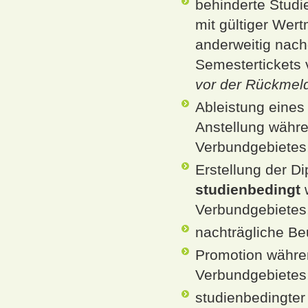
behinderte Stud
mit gültiger Wer
anderweitig nach
Semestertickets v
vor der Rückmel
Ableistung eines
Anstellung währ
Verbundgebietes
Erstellung der D
studienbedingt
w
Verbundgebietes,
nachträgliche Be
Promotion währe
Verbundgebietes,
studienbedingter