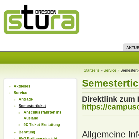
AKTUE
Startseite
»
Service
»
Semesterti
Semestertic
Aktuelles
Service
Direktlink zum
Anträge
https://campus
Semesterticket
Anschlussfahrten ins
Ausland
9€-Ticket-Erstattung
Allgemeine In
Beratung
FAQ Prüfungseinsicht