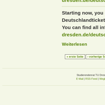
dresden.de/deuts
Starting now, you
Deutschlandticket 
You can find all i
dresden.de/deuts
Weiterlesen
« erste Seite
‹ vorherige S
Studierendenrat TU Dre
E-Mail
|
RSS-Feed
|
Wegb