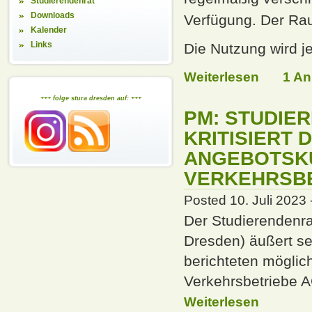
Studierendenrat
Downloads
Verfügung. Der Rau
Kalender
Links
Die Nutzung wird j
Weiterlesen
1 A
+++ folge stura dresden auf: +++
PM: STUDIE
KRITISIERT
ANGEBOTSK
VERKEHRSBE
Posted 10. Juli 2023 
Der Studierendenra
Dresden) äußert sei
berichteten
möglic
Verkehrsbetriebe
A
Weiterlesen