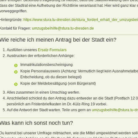
dass der Stadtrat eine Aufhebung der Richtlinie veranlasst hat. Hier wird ganz kla
vorweggegriffen.
Hintergründe:
https://www.stura.tu-dresden.de/stura_fordert_erhalt_der_umzugsbei
Kontakt für Fragen:
umzugsbeihilfe@stura.tu-dresden.de
Wie reiche ich meinen Antrag bei der Stadt ein?
Ausfüllen unseres
Ersatz-Formulars
Ausdrucken der erforderlichen Anhänge:
Immatrikulationsbescheinigung
Kopie Personalausweis (Achtung: Vermutlich liegt kein Ausnahmetatbes
Entscheidung, ob du diesen belegst)
Kopie der Meldebesätigung (vom Bürgeramt)
Alles zusammen in einen Umschlag werfen.
Anschließed schickst du den Antrag dazu entweder an die Stadt (Postfach 12 0
persönlich am Fristenbriefkasten im Dr.-Külz-Ring 19 vorbei.
Auf die Antwort der Stadt warten. Teile uns gern an
umzugsbeihilfe@stura.tu-d
Was kann ich sonst noch tun?
Du kannst bei unserer Umfrage mitmachen, wie die Mittel umgewidmet werden soll