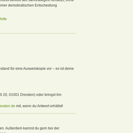
r einer demokratischen Entscheidung
hilfe
tand für eine Ausweiskopie vor – es ist deine
0 20, 01001 Dresden) oder bringst ihn
resden.de
mit, wenn du Antwort erhältst!
en. Außerdem kannst du gern bei der