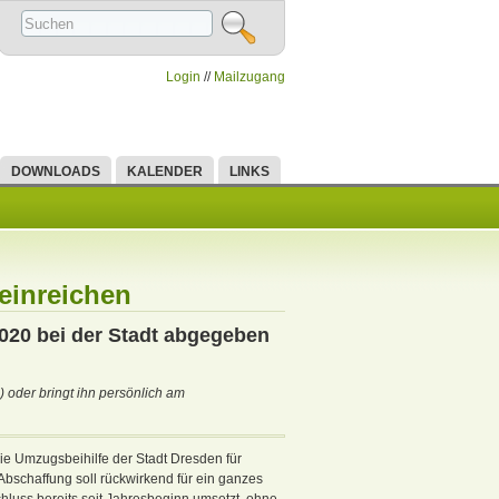
Mensa
//
Login
//
Mailzugang
DOWNLOADS
KALENDER
LINKS
 einreichen
020 bei der Stadt abgegeben
 oder bringt ihn persönlich am
die Umzugsbeihilfe der Stadt Dresden für
Abschaffung soll rückwirkend für ein ganzes
chluss bereits seit Jahresbeginn umsetzt, ohne