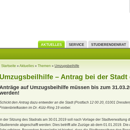
AKTUELLES
SERVICE
STUDIERENDENRAT
Startseite
»
Aktuelles
»
Themen
»
Umzugsbeihilfe
Umzugsbeilhilfe – Antrag bei der Stadt
Anträge auf Umzugsbeihilfe müssen bis zum 31.03.2
werden!
Schickt den Antrag dazu entweder an die Stadt (Postfach 12 00 20, 01001 Dresden)
Fristenbriefkasten im Dr.-Külz-Ring 19 vorbei.
In der Sitzung des Stadrats am 30.01.2019 soll nach Vorlage der Stadtverwaltung 
Studierende abgeschafft werden: Dies betrifft alle Zuzüge ab dem 01.01.2019. Die 
Jahr erfolgen. Besonders fragwürdig ist hierbei, dass die Stadtverwaltung den Bes